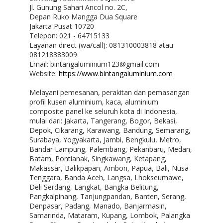
Jl. Gunung Sahari Ancol no. 2C,
Depan Ruko Mangga Dua Square
Jakarta Pusat 10720
Telepon: 021 - 64715133
Layanan direct (wa/call): 081310003818 atau
081218383009
Email: bintangaluminium123@gmail.com
Website:
https://www.bintangaluminium.com
Melayani pemesanan, perakitan dan pemasangan
profil kusen aluminium, kaca, aluminium
composite panel ke seluruh kota di Indonesia,
mulai dari: Jakarta, Tangerang, Bogor, Bekasi,
Depok, Cikarang, Karawang, Bandung, Semarang,
Surabaya, Yogyakarta, Jambi, Bengkulu, Metro,
Bandar Lampung, Palembang, Pekanbaru, Medan,
Batam, Pontianak, Singkawang, Ketapang,
Makassar, Balikpapan, Ambon, Papua, Bali, Nusa
Tenggara, Banda Aceh, Langsa, Lhokseumawe,
Deli Serdang, Langkat, Bangka Belitung,
Pangkalpinang, Tanjungpandan, Banten, Serang,
Denpasar, Padang, Manado, Banjarmasin,
Samarinda, Mataram, Kupang, Lombok, Palangka